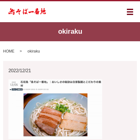
メ
okiraku
HOME
okiraku
2022/12/21