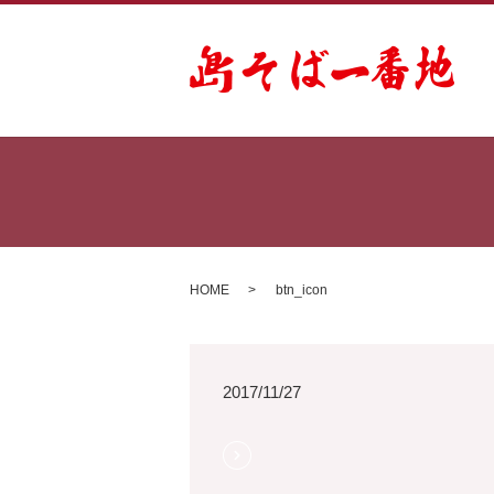
HOME
btn_icon
2017/11/27