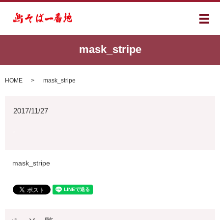
メ
mask_stripe
HOME
mask_stripe
2017/11/27
mask_stripe