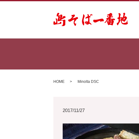
HOME
Minolta DSC
2017/11/27